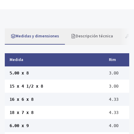
Medidas y dimensiones
Descripción técnica
Ap
Medida
Rim
5.00 x 8
3.00
15 x 4 1/2 x 8
3.00
16 x 6 x 8
4.33
18 x 7 x 8
4.33
6.00 x 9
4.00