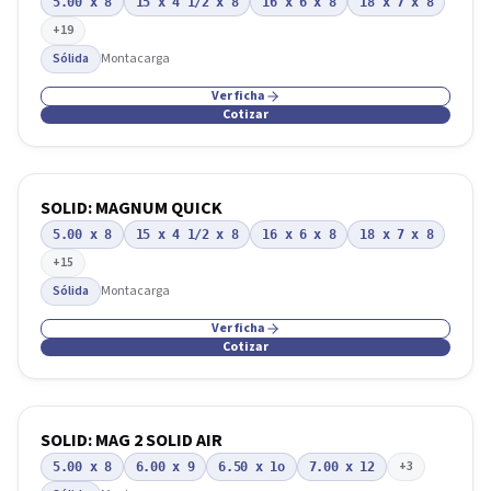
5.00 x 8
15 x 4 1/2 x 8
16 x 6 x 8
18 x 7 x 8
+
19
Sólida
Montacarga
Ver ficha
Cotizar
CAMSO
SOLID: MAGNUM QUICK
5.00 x 8
15 x 4 1/2 x 8
16 x 6 x 8
18 x 7 x 8
+
15
Sólida
Montacarga
Ver ficha
Cotizar
CAMSO
SOLID: MAG 2 SOLID AIR
+
3
5.00 x 8
6.00 x 9
6.50 x 1o
7.00 x 12