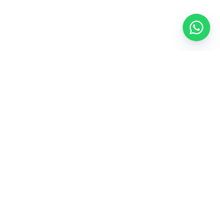
Más de 37 años distribuyendo llantas para maquinaria pesada
en Perú.
PRODUCTOS